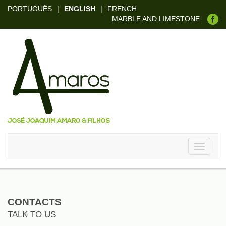
PORTUGUÊS
|
ENGLISH
|
FRENCH
MARBLE AND LIMESTONE
Toggle
navigati
CONTACTS
TALK TO US