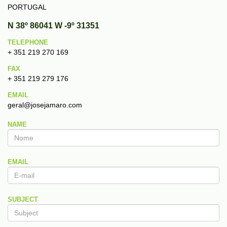
PORTUGAL
N 38º 86041 W -9º 31351
TELEPHONE
+ 351 219 270 169
FAX
+ 351 219 279 176
EMAIL
geral@josejamaro.com
NAME
EMAIL
SUBJECT